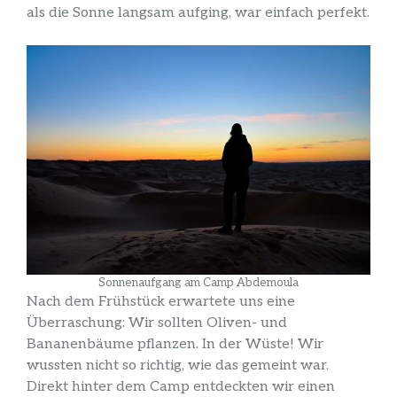
als die Sonne langsam aufging, war einfach perfekt.
Sonnenaufgang am Camp Abdemoula
Nach dem Frühstück erwartete uns eine
Überraschung: Wir sollten Oliven- und
Bananenbäume pflanzen. In der Wüste! Wir
wussten nicht so richtig, wie das gemeint war.
Direkt hinter dem Camp entdeckten wir einen