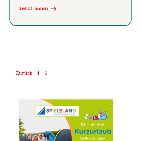
Jetzt lesen
Seite
Seite
←
Zurück
1
2