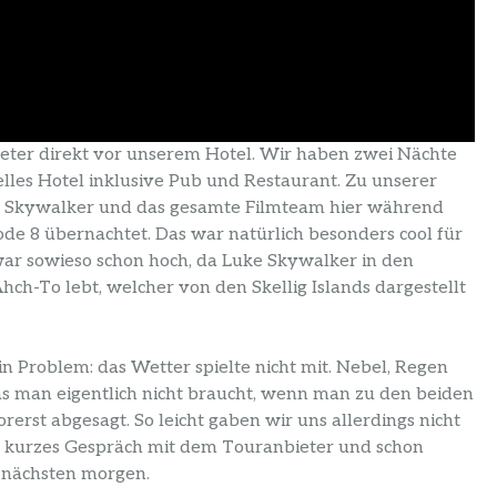
eter direkt vor unserem Hotel. Wir haben zwei Nächte
elles Hotel inklusive Pub und Restaurant. Zu unserer
e Skywalker und das gesamte Filmteam hier während
ode 8 übernachtet. Das war natürlich besonders cool für
 war sowieso schon hoch, da Luke Skywalker in den
h-To lebt, welcher von den Skellig Islands dargestellt
n Problem: das Wetter spielte nicht mit. Nebel, Regen
 man eigentlich nicht braucht, wenn man zu den beiden
rst abgesagt. So leicht gaben wir uns allerdings nicht
ein kurzes Gespräch mit dem Touranbieter und schon
m nächsten morgen.