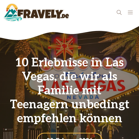
Zum
Inhalt
ME
springen
10 Erlebnisse in Las
Vegas, die wir als
Familie mit
Teenagern unbedingt
empfehlen können