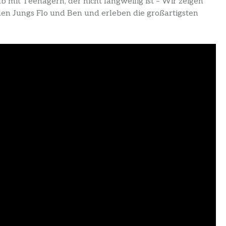
mit Teenagern, der nicht langweilig ist – Wir zeigen
iden Jungs Flo und Ben und erleben die großartigsten