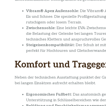
Vibram® Apex Außensohle:
Die Vibram® Ap
Eis und Schnee. Die spezielle Profilgestaltun
rutschigem oder losem Terrain.
Zwischensohle:
Eine leichte EVA-Zwischens
die Belastung der Gelenke bei langen Touren. 
technisches Klettern und anspruchsvolles Ge
Steigeisenkompatibilität:
Der Schuh ist mi
perfekt für Hochtouren und Gletscherwand
Komfort und Tragege
Neben der technischen Ausstattung punktet der 
bei langen Einsätzen aufrecht erhalten bleibt.
Ergonomisches Fußbett:
Das anatomisch gef
Unterstützung in Schlüsselbereichen wie dem
Belüftung und Feuchtigkeitsmanagement