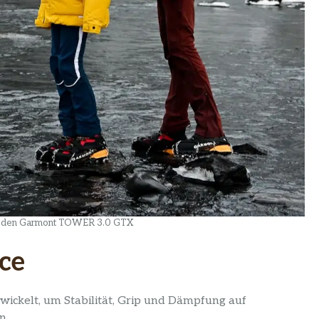
mit den Garmont TOWER 3.0 GTX
ce
ckelt, um Stabilität, Grip und Dämpfung auf
n.