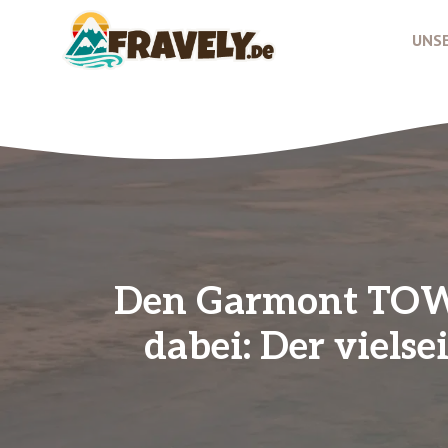
Zum
Inhalt
UNSE
springen
Den Garmont TOWE
dabei: Der viels