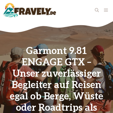
Zum
Inhalt
ME
springen
Garmont 9.81
ENGAGE GTX –
Unser zuverlässiger
Begleiter auf Reisen
egal ob Berge, Wüste
oder Roadtrips als