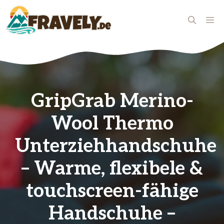
Zum
Inhalt
ME
springen
GripGrab Merino-
Wool Thermo
Unterziehhandschuhe
– Warme, flexibele &
touchscreen-fähige
Handschuhe –