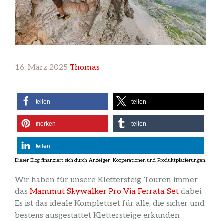
16. März 2025
Thomas
teilen
teilen
merken
teilen
teilen
Wir haben für unsere Klettersteig-Touren immer
das
Mammut Skywalker Pro Via Ferrata Set
dabei.
Es ist das ideale Komplettset für alle, die sicher und
bestens ausgestattet Klettersteige erkunden