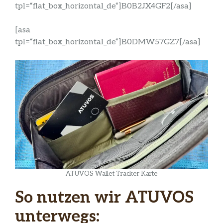
tpl=“flat_box_horizontal_de“]B0B2JX4GF2[/asa]
[asa
tpl=“flat_box_horizontal_de“]B0DMW57GZ7[/asa]
ATUVOS Wallet Tracker Karte
So nutzen wir ATUVOS
unterwegs: