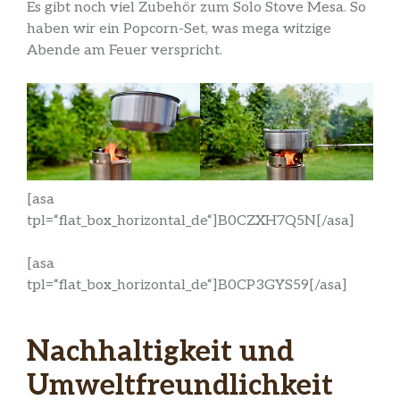
Es gibt noch viel Zubehör zum Solo Stove Mesa. So
haben wir ein Popcorn-Set, was mega witzige
Abende am Feuer verspricht.
[asa
tpl=“flat_box_horizontal_de“]B0CZXH7Q5N[/asa]
[asa
tpl=“flat_box_horizontal_de“]B0CP3GYS59[/asa]
Nachhaltigkeit und
Umweltfreundlichkeit