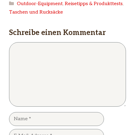
Kategorien
Outdoor-Equipment
,
Reisetipps & Produkttests
,
Taschen und Rucksäcke
Schreibe einen Kommentar
Kommentar
Name
E-