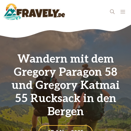
Zum
Inhalt
ME
springen
Wandern mit dem
Gregory Paragon 58
und Gregory Katmai
55 Rucksack in den
Bergen