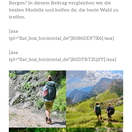
Bergen? In diesem Beitrag vergleichen wir die
beiden Modelle und helfen dir, die beste Wahl zu
treffen.
[asa
tpl=“flat_box_horizontal_de“]B086DDF7X6[/asa]
[asa
tpl=“flat_box_horizontal_de“]B0DTBTZQSY[/asa]