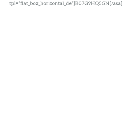
tpl=“flat_box_horizontal_de“]B07G9HQ5GN[/asa]