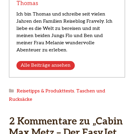
Thomas
Ich bin Thomas und schreibe seit vielen
Jahren den Familien Reiseblog Fravely. Ich
liebe es die Welt zu bereisen und mit
meinen beiden Jungs Flo und Ben und
meiner Frau Melanie wundervolle
Abenteuer zu erleben.
Alle Beiträge ansehen
Kategorien
Reisetipps & Produkttests
,
Taschen und
Rucksäcke
2 Kommentare zu „Cabin
Max Metz – Der EasyJet