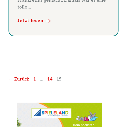
Frankreichs gemacht. Damals war es eine
tolle ...
Jetzt lesen
Seite
Seite
Seite
←
Zurück
1
…
14
15