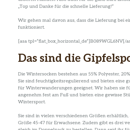
„Top und Danke für die schnelle Lieferung!“
Wir gehen mal davon aus, dass die Lieferung bei ei
funktioniert.
[asa tpl=“flat_box_horizontal_de“]B089WGL6NV[/a
Das sind die Gipfelsp
Die Wintersocken bestehen aus 55% Polyester, 20% 
Sie sind feuchtigkeitsregulierend und bieten eine 
für Winterwanderungen geeignet. Wir haben sie für
angenehm fest am Fuß und bieten eine gewisse Stüt
Wintersport.
Sie sind in vielen verschiedenen Größen erhältlich
Größe 45-47 für Erwachsene. Zudem gibt es drei v
gleich im Doppelpack zu bestellen. Dann seid ihr fü